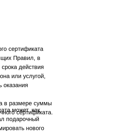
го сертификата
ящих Правил, в
 срока действия
она или услугой,
ь оказания
а в размере суммы
ата может, как
чного сертификата.
ал подарочный
мировать нового