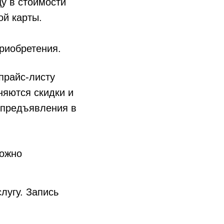
у в стоимости
й карты.
риобретения.
райс-листу
няются скидки и
 предъявления в
можно
лугу. Запись