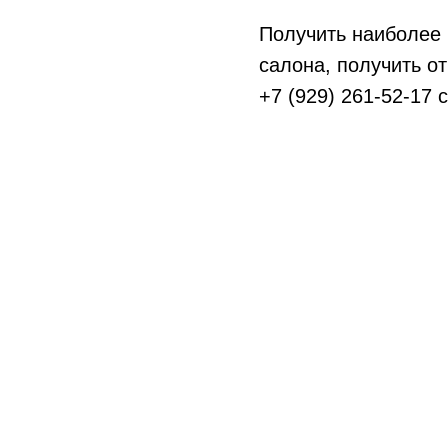
Получить наиболее
салона, получить о
+7 (929) 261-52-17 с
Имеются
противопоказания
, перед посе
Политика конфиденциальности Информац
офертой
Политика конфиденциальности