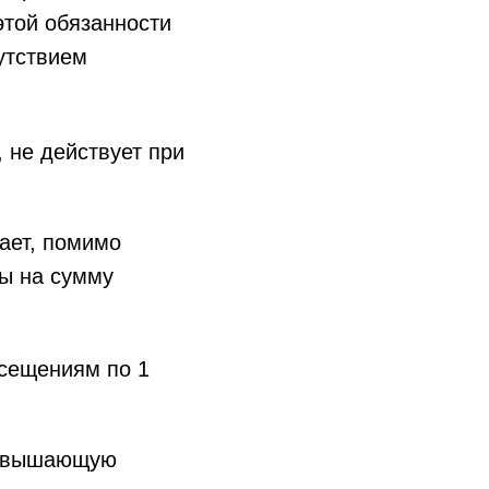
той обязанности
утствием
 не действует при
ает, помимо
ты на сумму
осещениям по 1
превышающую