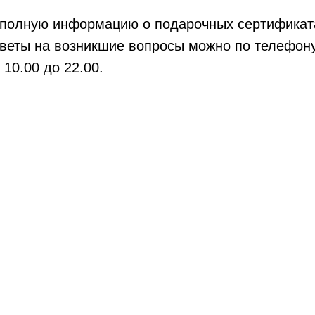
 полную информацию о подарочных сертификата
тветы на возникшие вопросы можно по телефону
 10.00 до 22.00.
щением необходимо проконсультироваться с врачом.
ия на сайте не является публичной
Тайские спа-массажи и спа-программы
направлены на релаксацию, снятие
стресса, улучшение внешнего вида.