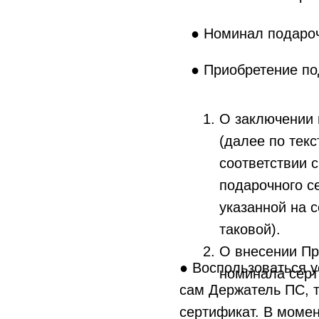
● Номинал подароч
● Приобретение по
О заключении 
(далее по тек
соответствии 
подарочного с
указанной на 
таковой).
О внесении Пр
● Воспользоваться у
номинала серт
сам Держатель ПС, т
сертификат. В моме