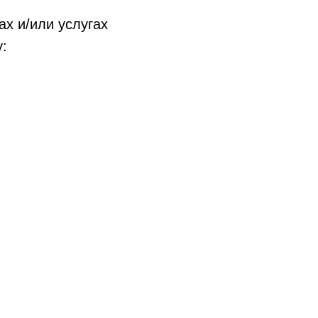
х и/или услугах
:
Традиционные программы
Наши мастера
СПА-программы
Видео о нас
Коррекция фигуры
Для двоих
Для мужчины
Хамам и сауна