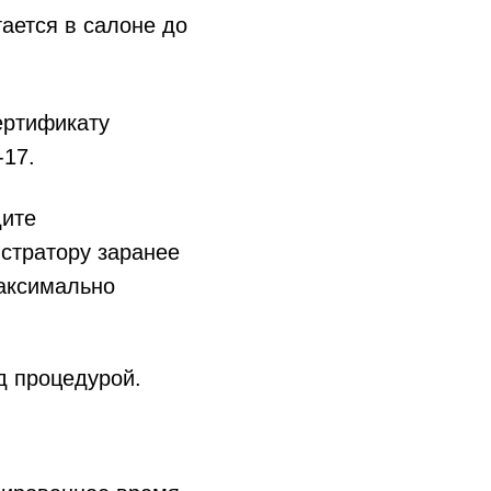
ается в салоне до
ертификату
-17.
дите
истратору заранее
максимально
 процедурой.