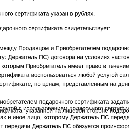
ного сертификата указан в рублях.
дарочного сертификата свидетельствует:
между Продавцом и Приобретателем подарочно
сту: Держатель ПС) договора на условиях насто
с которым Приобретатель имеет право в течение
ертификата воспользоваться любой услугой сал
сертификате, по ценам, представленным на ден
иобретателем подарочного сертификата задатк
слугой с использованием подарочного сертифик
ификата, указанной на лицевой стороне подаро
ак и иное лицо, которому Держатель ПС перед
нт передачи Держатель ПС обязуется проинфор